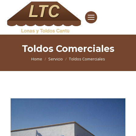
Toldos Comerciales
You are here:
Home
Servicio
Toldos Comerciales